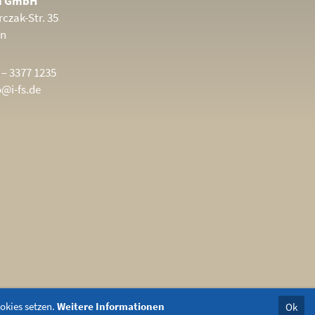
in GmbH
czak-Str. 35
in
 – 3377 1235
o@i-fs.de
ookies setzen.
Weitere Informationen
Ok