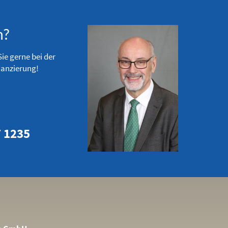
n?
ie gerne bei der
nanzierung!
7 1235