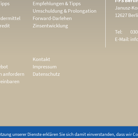
I-FS Berl
Tipps
Empfehlungen & Tipps
Janusz-Kor
Umschuldung & Prolongation
12627 Berl
dermittel
Forward-Darlehen
redit
Zinsentwicklung
Tel:
030
E-Mail:
inf
Kontakt
ebot
Impressum
ch anfordern
Datenschutz
reinbaren
utzung unserer Dienste erklären Sie sich damit einverstanden, dass wir C