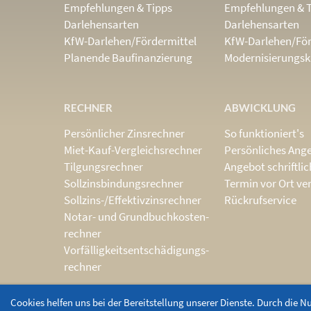
Empfehlungen & Tipps
Empfehlungen & 
Darlehensarten
Darlehensarten
KfW-Darlehen/Fördermittel
KfW-Darlehen/För
Planende Baufinanzierung
Modernisierungsk
RECHNER
ABWICKLUNG
Persönlicher Zinsrechner
So funktioniert's
Miet-Kauf-Vergleichsrechner
Persönliches Ang
Tilgungsrechner
Angebot schriftli
Sollzinsbindungs­rechner
Termin vor Ort ve
Sollzins-/Effektivzins­rechner
Rückrufservice
Notar- und Grundbuchkosten­
rechner
Vorfälligkeits­entschädigungs­
rechner
Cookies helfen uns bei der Bereitstellung unserer Dienste. Durch die N