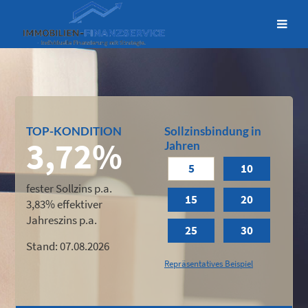
TOP-KONDITION
Sollzinsbindung in
3,72%
Jahren
5
10
fester Sollzins p.a.
15
20
3,83%
effektiver
Jahreszins p.a.
25
30
Stand: 07.08.2026
Repräsentatives Beispiel